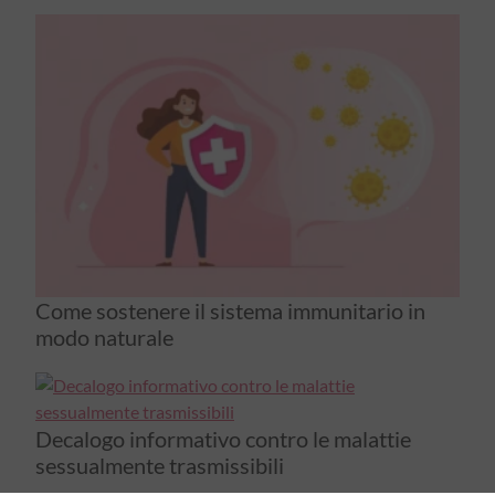
Come sostenere il sistema immunitario in
modo naturale
Decalogo informativo contro le malattie
sessualmente trasmissibili