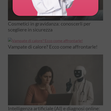
Cosmetici in gravidanza: conoscerli per
scegliere in sicurezza
Vampate di calore? Ecco come affrontarle!
Intelligenza artificiale (AI) e diagnosi online: