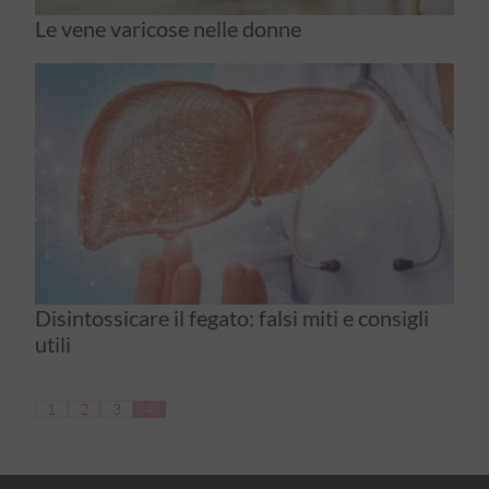
Le vene varicose nelle donne
Disintossicare il fegato: falsi miti e consigli
utili
1
2
3
4