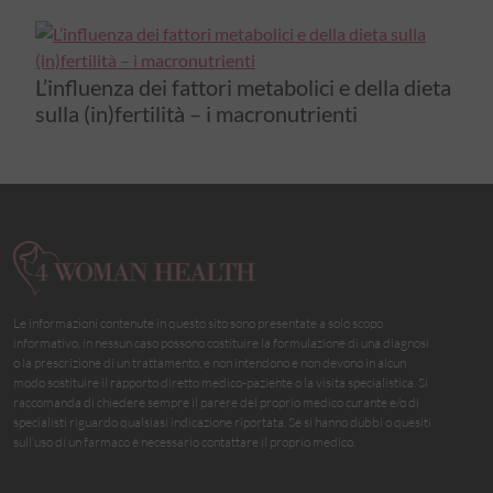
L’influenza dei fattori metabolici e della dieta
sulla (in)fertilità – i macronutrienti
Le informazioni contenute in questo sito sono presentate a solo scopo
informativo, in nessun caso possono costituire la formulazione di una diagnosi
o la prescrizione di un trattamento, e non intendono e non devono in alcun
modo sostituire il rapporto diretto medico-paziente o la visita specialistica. Si
raccomanda di chiedere sempre il parere del proprio medico curante e/o di
specialisti riguardo qualsiasi indicazione riportata. Se si hanno dubbi o quesiti
sull’uso di un farmaco è necessario contattare il proprio medico.