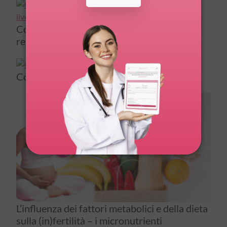
Colesterolo. 10 alimenti che aiutano a
regolarne i livelli nel sangue
Colesterolo se lo conosci lo controlli
L’influenza dei fattori metabolici e della dieta
sulla (in)fertilità – i micronutrienti