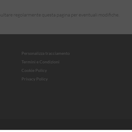
onsultare regolarmente questa pagina per eventuali modifiche.
Personalizza tracciamento
Termini e Condizioni
Cookie Policy
Privacy Policy