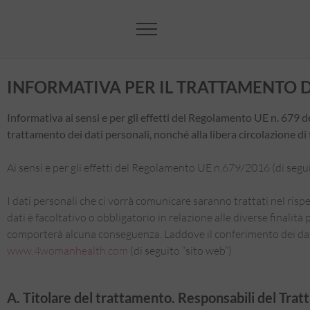
INFORMATIVA PER IL TRATTAMENTO D
Informativa ai sensi e per gli effetti del Regolamento UE n. 679 d
trattamento dei dati personali, nonché alla libera circolazione di
Ai sensi e per gli effetti del Regolamento UE n.679/2016 (di se
I dati personali che ci vorrà comunicare saranno trattati nel rispe
dati è facoltativo o obbligatorio in relazione alle diverse finalit
comporterà alcuna conseguenza. Laddove il conferimento dei dati si
www.4womanhealth.com
(di seguito “sito web”)
A. Titolare del trattamento. Responsabili del Tra