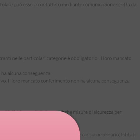
Il Titolare può essere contattato mediante comunicazione scritta da
ntranti nelle particolari categorie è obbligatorio. Il loro mancato
on ha alcuna conseguenza.
ltativo. Il loro mancato conferimento non ha alcuna conseguenza.
zzati. Abbiamo adottate specifiche misure di sicurezza per
rt. 28 del Regolamento, inclusi, laddove ciò sia necessario, Istituti