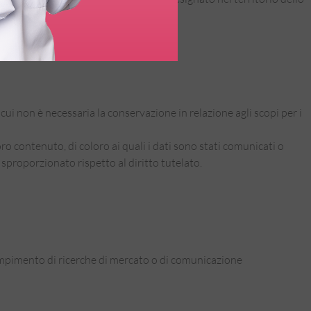
 cui non è necessaria la conservazione in relazione agli scopi per i
oro contenuto, di coloro ai quali i dati sono stati comunicati o
sproporzionato rispetto al diritto tutelato.
l compimento di ricerche di mercato o di comunicazione