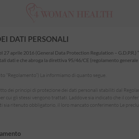
Nome ute
EI DATI PERSONALI
Password
el 27 aprile 2016 (General Data Protection Regulation – G.D.P.R.) “
 tali dati e che abroga la direttiva 95/46/CE (regolamento generale 
Ricord
guito “Regolamento”) La informiamo di quanto segue.
tto dei principi di protezione dei dati personali stabiliti dal Regol
à per cui gli stessi vengono trattati. Laddove sia indicato che il con
a ritenuto obbligatorio, il loro mancato conferimento Le precluderà
ttamento
Password di