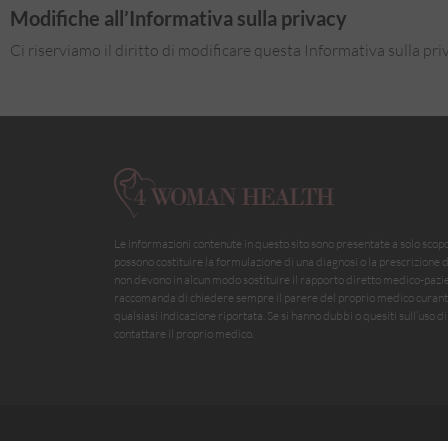
Modifiche all’Informativa sulla privacy
Ci riserviamo il diritto di modificare questa Informativa sulla p
Le informazioni contenute in questo sito sono presentate a solo scop
possono costituire la formulazione di una diagnosi o la prescrizione 
non devono in alcun modo sostituire il rapporto diretto medico-paziente
raccomanda di chiedere sempre il parere del proprio medico curante 
qualsiasi indicazione riportata. Se si hanno dubbi o quesiti sull’uso 
contattare il proprio medico.