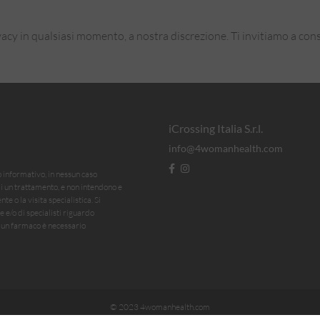
rivacy in qualsiasi momento, a nostra discrezione. Ti invitiamo a c
iCrossing Italia S.r.l.
info@4womanhealth.com
o informativo, in nessun caso
di un trattamento, e non intendono e
 o la visita specialistica. Si
e/o di specialisti riguardo
di un farmaco è necessario
© 2023 4womanhealth.com