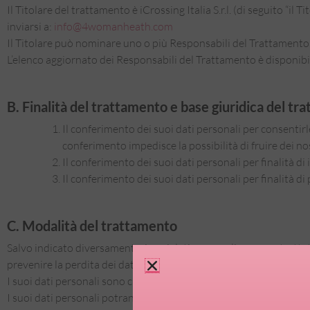
Il Titolare del trattamento è iCrossing Italia S.r.l. (di seguito “
inviarsi a:
info@4womanheath.com
Il Titolare può nominare uno o più Responsabili del Trattamento, 
L’elenco aggiornato dei Responsabili del Trattamento è disponibile
B. Finalità del trattamento e base giuridica del t
Il conferimento dei suoi dati personali per consentirle 
conferimento impedisce la possibilità di fruire dei no
Il conferimento dei suoi dati personali per finalità d
Il conferimento dei suoi dati personali per finalità d
C. Modalità del trattamento
Salvo indicato diversamente, i suoi dati personali saranno tratt
prevenire la perdita dei dati, usi illeciti o non corretti, nonché ac
I suoi dati personali sono custoditi esclusivamente in Italia.
I suoi dati personali potranno essere trattati, oltre che dal Titola