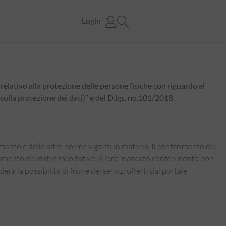
Login
nte
relativo alla protezione delle persone fisiche con riguardo al
sulla protezione dei dati)” e del D.lgs. no.101/2018.
ami
amento e delle altre norme vigenti in materia. Il conferimento dei
ferimento dei dati è facoltativo, il loro mancato conferimento non
Continua con
Facebook
 la possibilità di fruire dei servizi offerti dal portale
Continua con
Google
menticata
Registrati