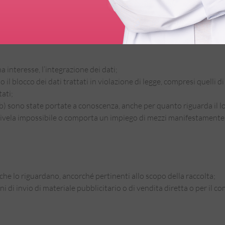
 interesse, l’integrazione dei dati;
il blocco dei dati trattati in violazione di legge, compresi quelli di
tati;
 e b) sono state portate a conoscenza, anche per quanto riguarda il l
i rivela impossibile o comporta un impiego di mezzi manifestamente 
 che lo riguardano, ancorché pertinenti allo scopo della raccolta;
ini di invio di materiale pubblicitario o di vendita diretta o per i