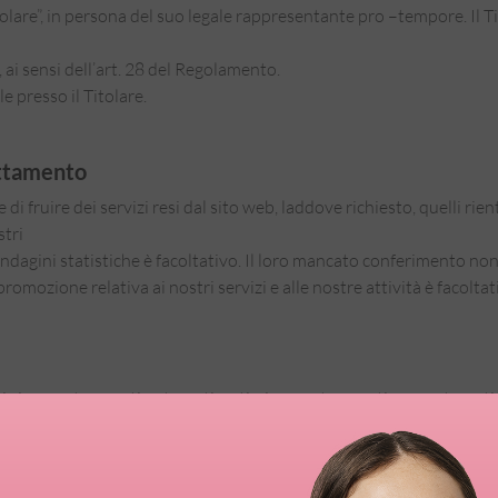
il Titolare”, in persona del suo legale rappresentante pro –tempore. 
ai sensi dell’art. 28 del Regolamento.
 presso il Titolare.
rattamento
di fruire dei servizi resi dal sito web, laddove richiesto, quelli rie
stri
i indagini statistiche è facoltativo. Il loro mancato conferimento n
i promozione relativa ai nostri servizi e alle nostre attività è faco
ati sia con strumenti automatizzati, sia con strumenti non automati
cessi non autorizzati.
re, dai Responsabili e dalle persone a ciò autorizzate ai sensi dell’a